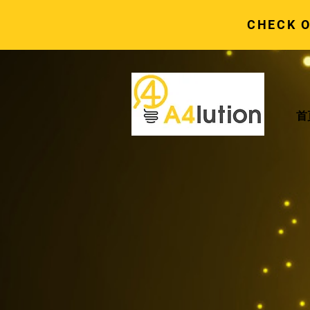
CHECK 
首